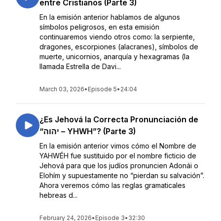
entre Cristianos (Parte 3)
En la emisión anterior hablamos de algunos
símbolos peligrosos, en esta emisión
continuaremos viendo otros como: la serpiente,
dragones, escorpiones (alacranes), símbolos de
muerte, unicornios, anarquía y hexagramas (la
llamada Estrella de Davi...
March 03, 2026
•
Episode 5
•
24:04
¿Es Jehová la Correcta Pronunciación de
“יהוה – YHWH”? (Parte 3)
En la emisión anterior vimos cómo el Nombre de
YAHWÉH fue sustituido por el nombre ficticio de
Jehová para que los judíos pronuncien Adonái o
Elohím y supuestamente no “pierdan su salvación”.
Ahora veremos cómo las reglas gramaticales
hebreas d...
February 24, 2026
•
Episode 3
•
32:30